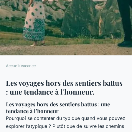
Accueil
›
Vacance
VACANCE
Les voyages hors des sentiers battus
Quelles expériences de voyage
: une tendance à l’honneur.
émergentes offrent des
souvenirs inoubliables ?
Les voyages hors des sentiers battus : une
tendance à l’honneur
Louise
•
22 décembre 2023
•
9 min de lecture
Pourquoi se contenter du typique quand vous pouvez
explorer l’atypique ? Plutôt que de suivre les chemins