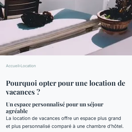
Accueil
›
Location
LOCATION
Pourquoi opter pour une location de
Partez-vous en vacances ?
vacances ?
Pourquoi la location est la clé
d'un séjour inoubliable !
Un espace personnalisé pour un séjour
agréable
Damien
•
22 décembre 2023
•
7 min de lecture
La location de vacances offre un espace plus grand
et plus personnalisé comparé à une chambre d’hôtel.